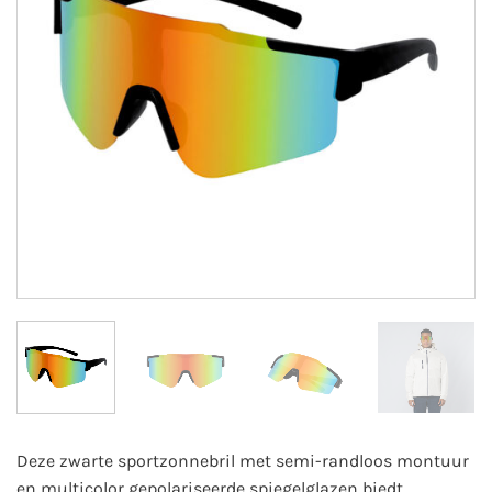
Deze zwarte sportzonnebril met semi-randloos montuur
en multicolor gepolariseerde spiegelglazen biedt