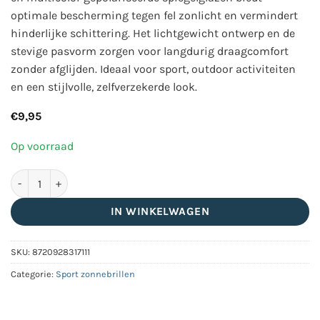
optimale bescherming tegen fel zonlicht en vermindert
hinderlijke schittering. Het lichtgewicht ontwerp en de
stevige pasvorm zorgen voor langdurig draagcomfort
zonder afglijden. Ideaal voor sport, outdoor activiteiten
en een stijlvolle, zelfverzekerde look.
€
9,95
Op voorraad
Zwarte sport zonnebril met semi randloos montuur - Gepolaris
IN WINKELWAGEN
SKU:
8720928317111
Categorie:
Sport zonnebrillen