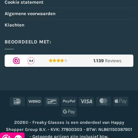
Cookie statement
Algemene voorwaarden
Klachten
BEOORDEELD MET:
IDeal
Wero
Bancontact
PayPal
Visa
MasterCard
Appl
Pay
Google
Pay
2026© - Freaky Glasses is een onderdeel van Happy
Shopper Group B.V. - KVK: 77800303 - BTW: NL861150387B01
- Getoonde prijzen zijn inclusief btw.