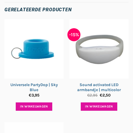
GERELATEERDE PRODUCTEN
-15%
Universele PartyDop | Sky
Sound activated LED
Blue
armbandje | multicolor
Oorspronkelijke
Huidige
€
3,95
€
2,95
€
2,50
prijs
prijs
was:
is:
€2,95.
€2,50.
IN WINKELWAGEN
IN WINKELWAGEN