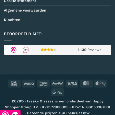
Cookie statement
Algemene voorwaarden
Klachten
BEOORDEELD MET:
IDeal
Wero
Bancontact
PayPal
Visa
MasterCard
Appl
Pay
Google
Pay
2026© - Freaky Glasses is een onderdeel van Happy
Shopper Group B.V. - KVK: 77800303 - BTW: NL861150387B01
- Getoonde prijzen zijn inclusief btw.
8,4