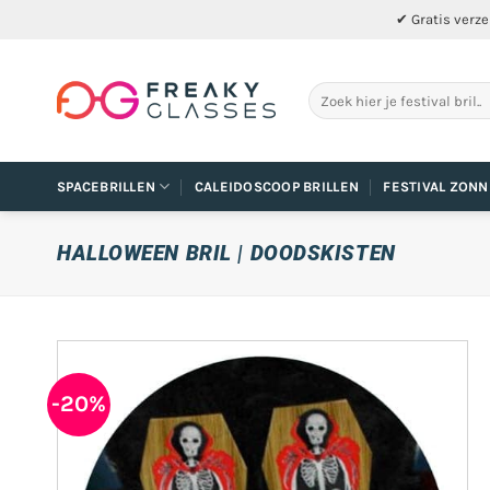
Ga
✔ Gratis verze
naar
inhoud
Zoeken
naar:
SPACEBRILLEN
CALEIDOSCOOP BRILLEN
FESTIVAL ZONN
HALLOWEEN BRIL | DOODSKISTEN
-20%