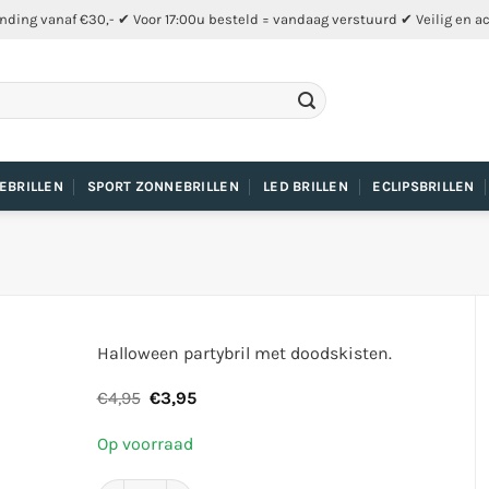
nding vanaf €30,- ✔ Voor 17:00u besteld = vandaag verstuurd ✔ Veilig en a
EBRILLEN
SPORT ZONNEBRILLEN
LED BRILLEN
ECLIPSBRILLEN
Halloween partybril met doodskisten.
Oorspronkelijke
Huidige
€
4,95
€
3,95
prijs
prijs
was:
is:
Op voorraad
€4,95.
€3,95.