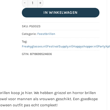
Halloween bril | doodskisten aantal
IN WINKELWAGEN
SKU:
PG0023
Categorie:
Feestbrillen
Tag:
Freakyglasses.nl|FestivalSupply.nl|Happyshopper.nl|PartyXp
GTIN:
8719699524606
illen koop je hier. We hebben griezel en horror brillen
n zowel voor mannen als vrouwen geschikt. Een goedkope
lloween outfit pas echt compleet!