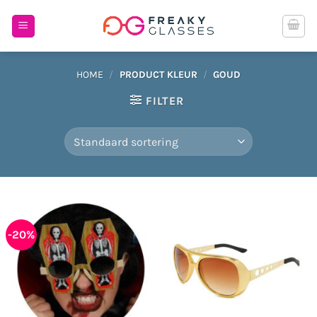
Ga
naar
inhoud
HOME
/
PRODUCT KLEUR
/
GOUD
FILTER
-20%