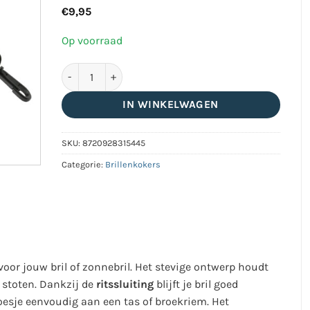
€
9,95
Op voorraad
Hardcase Brillendoosje met Rits en Clip – Stevig &
IN WINKELWAGEN
SKU:
8720928315445
Categorie:
Brillenkokers
or jouw bril of zonnebril. Het stevige ontwerp houdt
 stoten. Dankzij de
ritssluiting
blijft je bril goed
oesje eenvoudig aan een tas of broekriem. Het