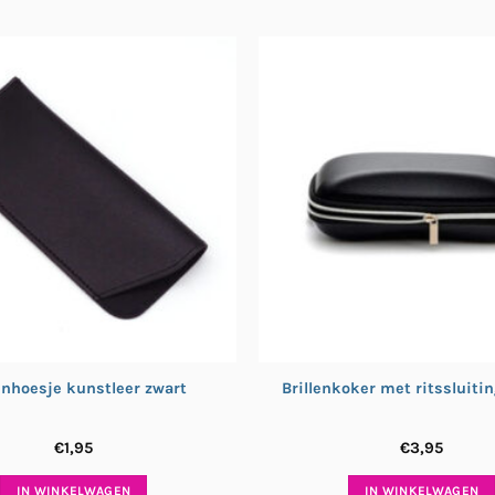
enhoesje kunstleer zwart
Brillenkoker met ritssluitin
€
1,95
€
3,95
IN WINKELWAGEN
IN WINKELWAGEN