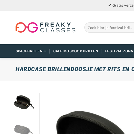
Ga
✔ Gratis verze
naar
inhoud
Zoeken
naar:
SPACEBRILLEN
CALEIDOSCOOP BRILLEN
FESTIVAL ZONN
HARDCASE BRILLENDOOSJE MET RITS EN C