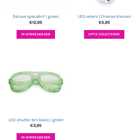
Deluxe spacebril | groen
LED veters | Diverse kleuren
€
12,95
€
5,95
IN WINKELWAGEN
OPTIE SELECTEREN
Dit
product
heeft
meerdere
variaties.
Deze
optie
kan
gekozen
worden
op
de
LED shutter bril basic | groen
productpagina
€
3,95
IN WINKELWAGEN