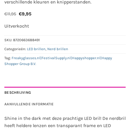
verschillende kleuren en knipperstanden.
Oorspronkelijke
Huidige
€
11,95
€
9,95
prijs
prijs
was:
is:
Uitverkocht
€11,95.
€9,95.
SKU:
8720663688491
Categorieën:
LED brillen
,
Nerd brillen
Tag:
Freakyglasses.nl|FestivalSupply.nl|Happyshopper.nl|Happy
Shopper Group B.V.
BESCHRIJVING
AANVULLENDE INFORMATIE
Shine in the dark met deze prachtige LED bril! De nerdbril
heeft heldere lenzen een transparant frame en LED