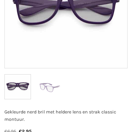
Gekleurde nerd bril met heldere lens en strak classic
montuur.
Oorspronkelijke
Huidige
€
6,95
€
2,95