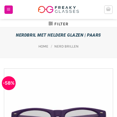
Ga
naar
inhoud
FILTER
NERDBRIL MET HELDERE GLAZEN | PAARS
HOME
/
NERD BRILLEN
-58%