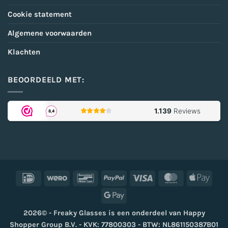
Cookie statement
Algemene voorwaarden
Klachten
BEOORDEELD MET:
IDeal
Wero
Bancontact
PayPal
Visa
MasterCard
Appl
Pay
Google
Pay
2026© - Freaky Glasses is een onderdeel van Happy
Shopper Group B.V. - KVK: 77800303 - BTW: NL861150387B01