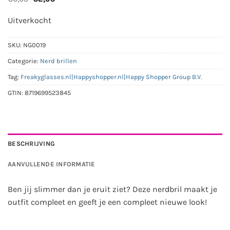
prijs
prijs
was:
is:
Uitverkocht
€6,95.
€2,95.
SKU:
NG0019
Categorie:
Nerd brillen
Tag:
Freakyglasses.nl|Happyshopper.nl|Happy Shopper Group B.V.
GTIN:
8719699523845
BESCHRIJVING
AANVULLENDE INFORMATIE
Ben jij slimmer dan je eruit ziet? Deze nerdbril maakt je
outfit compleet en geeft je een compleet nieuwe look!