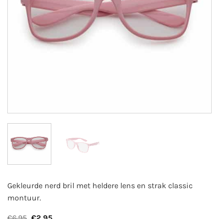
Gekleurde nerd bril met heldere lens en strak classic
montuur.
Oorspronkelijke
Huidige
€
6,95
€
2,95