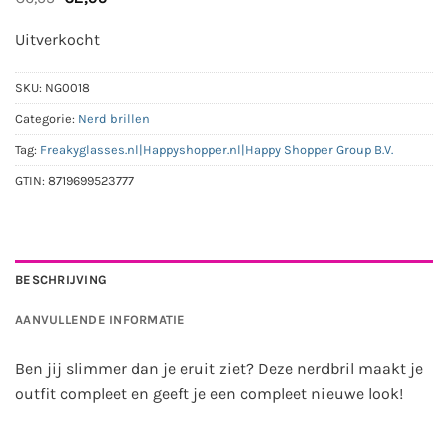
prijs
prijs
was:
is:
Uitverkocht
€6,95.
€2,95.
SKU:
NG0018
Categorie:
Nerd brillen
Tag:
Freakyglasses.nl|Happyshopper.nl|Happy Shopper Group B.V.
GTIN:
8719699523777
BESCHRIJVING
AANVULLENDE INFORMATIE
Ben jij slimmer dan je eruit ziet? Deze nerdbril maakt je
outfit compleet en geeft je een compleet nieuwe look!