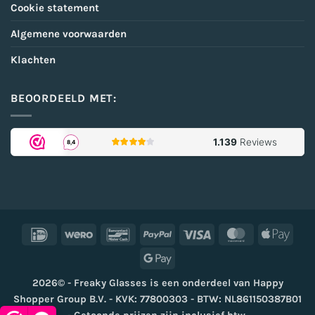
Cookie statement
Algemene voorwaarden
Klachten
BEOORDEELD MET:
IDeal
Wero
Bancontact
PayPal
Visa
MasterCard
Appl
Pay
Google
Pay
2026© - Freaky Glasses is een onderdeel van Happy
Shopper Group B.V. - KVK: 77800303 - BTW: NL861150387B01