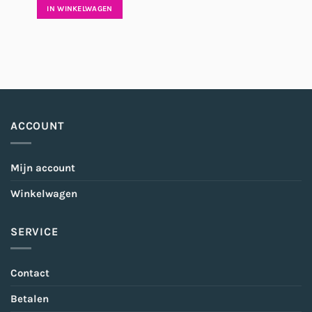
was:
is:
€14,95.
€9,95.
IN WINKELWAGEN
ACCOUNT
Mijn account
Winkelwagen
SERVICE
Contact
Betalen