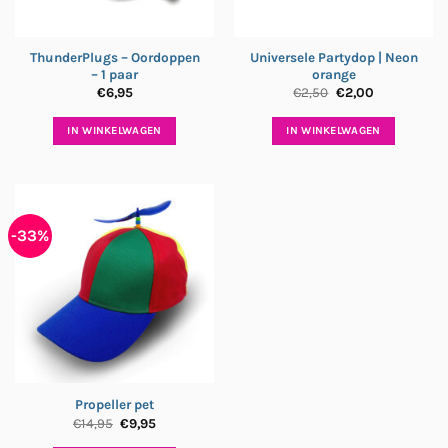
ThunderPlugs – Oordoppen
Universele Partydop | Neon
– 1 paar
orange
Oorspronkelijke
Huidige
€
6,95
€
2,50
€
2,00
prijs
prijs
was:
is:
€2,50.
€2,00.
IN WINKELWAGEN
IN WINKELWAGEN
-33%
Propeller pet
Oorspronkelijke
Huidige
€
14,95
€
9,95
prijs
prijs