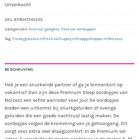
Uitverkocht
SKU:
8718247340330
Categorieën:
Festival gadgets
,
Festival oordoppen
Tag:
Freakyglasses.nl|FestivalSupply.nl|Happyshopper.nl|Noizezz
BESCHRIJVING
Heb je een snurkende partner of ga je binnenkort op
vakantie? Dan zijn deze Premium Sleep oordopjes van
Noizezz een echte aanrader voor jou! De oordopjes
bieden een uitkomst bij snurkgeluiden of overige
geluiden die een goede nachtrust lastig maken. De
oordopjes
volgen de kromming van je gehoorgang. Dit
zorgt voor extra veel draagcomfort. In de Premium set
zitten 4 verschillende maten oordopjes in de maten S, M,