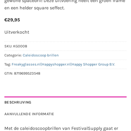
gewone spacebril! Deze uitvoering heeft een groen frame
en een helder square seffect.
€
29,95
Uitverkocht
SKU:
KG0008
Categorie:
Caleidoscoop brillen
Tag:
Freakyglasses.nl|Happyshopper.nl|Happy Shopper Group B.V.
GTIN:
8719699523548
BESCHRIJVING
AANVULLENDE INFORMATIE
Met de caleidoscoopbrillen van FestivalSupply gaat er