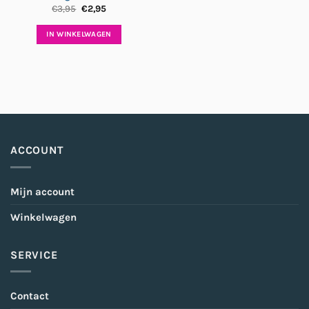
Oorspronkelijke
Huidige
€
3,95
€
2,95
prijs
prijs
was:
is:
€3,95.
€2,95.
IN WINKELWAGEN
ACCOUNT
Mijn account
Winkelwagen
SERVICE
Contact