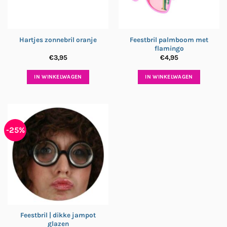
Feestbril palmboom met
Hartjes zonnebril oranje
flamingo
€
3,95
€
4,95
IN WINKELWAGEN
IN WINKELWAGEN
-25%
Feestbril | dikke jampot
glazen