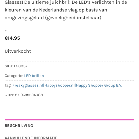
Glasses! De ultieme juichbril: De LED’s verlichten in de
kleuren van de Nederlandse vlag op basis van
omgevingsgeluid (gevoeligheid instelbaar).
“
€
14,95
Uitverkocht
SKU:
LG0057
Categorie:
LED brillen
Tag:
Freakyglasses.nl|Happyshopper.nl|Happy Shopper Group B.V.
GTIN:
8719699524088
BESCHRIJVING
AANVULLENDE INFORMATIE